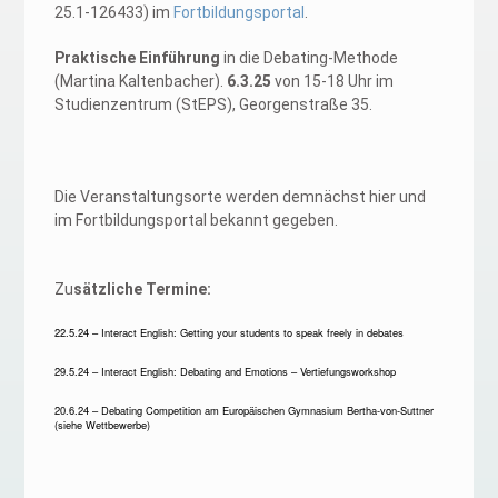
25.1-126433) im
Fortbildungsportal
.
Praktische Einführung
in die Debating-Methode
(Martina Kaltenbacher).
6.3.25
von 15-18 Uhr im
Studienzentrum (StEPS), Georgenstraße 35.
Die Veranstaltungsorte werden demnächst hier und
im Fortbildungsportal bekannt gegeben.
Zu
sätzliche Termine:
22.5.24 – Interact English: Getting your students to speak freely in debates
29.5.24 – Interact English: Debating and Emotions – Vertiefungsworkshop
20.6.24 – Debating Competition am Europäischen Gymnasium Bertha-von-Suttner
(siehe Wettbewerbe)